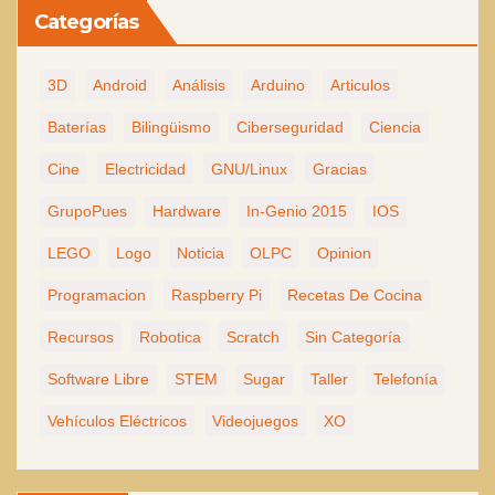
Categorías
3D
Android
Análisis
Arduino
Articulos
Baterías
Bilingüismo
Ciberseguridad
Ciencia
Cine
Electricidad
GNU/Linux
Gracias
GrupoPues
Hardware
In-Genio 2015
IOS
LEGO
Logo
Noticia
OLPC
Opinion
Programacion
Raspberry Pi
Recetas De Cocina
Recursos
Robotica
Scratch
Sin Categoría
Software Libre
STEM
Sugar
Taller
Telefonía
Vehículos Eléctricos
Videojuegos
XO