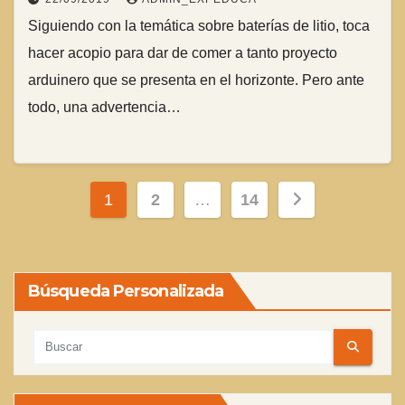
Siguiendo con la temática sobre baterías de litio, toca
hacer acopio para dar de comer a tanto proyecto
arduinero que se presenta en el horizonte. Pero ante
todo, una advertencia…
Paginación
1
2
…
14
de
entradas
Búsqueda Personalizada