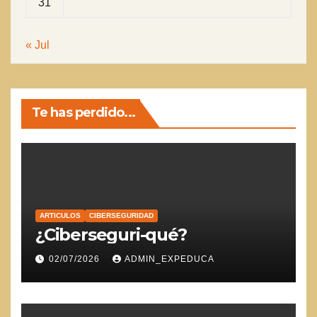
31
« Jul
Te has perdido...
ARTICULOS
CIBERSEGURIDAD
¿Ciberseguri-qué?
02/07/2026
ADMIN_EXPEDUCA