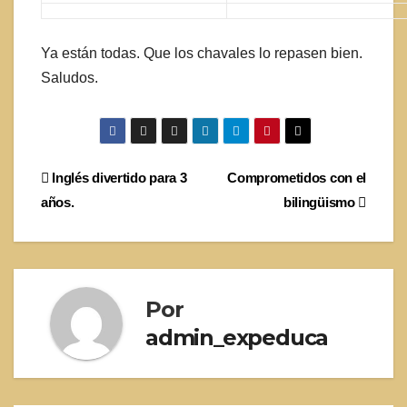
Ya están todas. Que los chavales lo repasen bien.
Saludos.
Navegación
Inglés divertido para 3
Comprometidos con el
años.
bilingüismo
de
entradas
Por
admin_expeduca