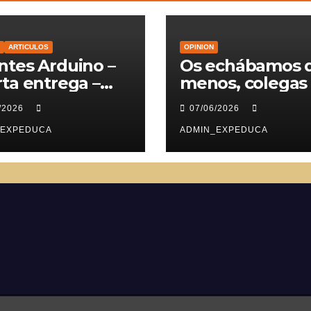
ARTICULOS
OPINION
tes Arduino –
Os echábamos 
ta entrega –
menos, colegas
vomotores
/2026
07/06/2026
_EXPEDUCA
ADMIN_EXPEDUCA