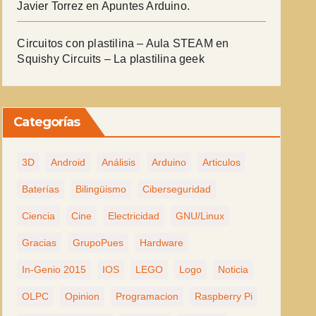
Javier Torrez
en
Apuntes Arduino.
Circuitos con plastilina – Aula STEAM
en
Squishy Circuits – La plastilina geek
Categorías
3D
Android
Análisis
Arduino
Articulos
Baterías
Bilingüismo
Ciberseguridad
Ciencia
Cine
Electricidad
GNU/Linux
Gracias
GrupoPues
Hardware
In-Genio 2015
IOS
LEGO
Logo
Noticia
OLPC
Opinion
Programacion
Raspberry Pi