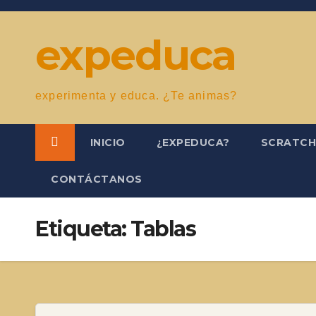
Saltar
al
expeduca
contenido
experimenta y educa. ¿Te animas?
INICIO
¿EXPEDUCA?
SCRATC
CONTÁCTANOS
Etiqueta:
Tablas