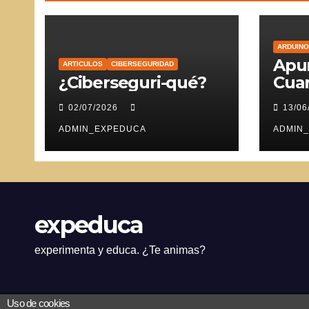
ARDUINO
Apun
ARTICULOS
CIBERSEGURIDAD
¿Ciberseguri-qué?
Cuar
Ser
02/07/2026
13/06
ADMIN_EXPEDUCA
ADMIN
expeduca
experimenta y educa. ¿Te animas?
Uso de cookies