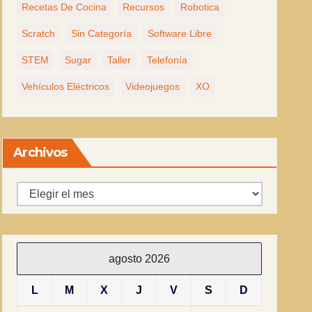
Recetas De Cocina
Recursos
Robotica
Scratch
Sin Categoría
Software Libre
STEM
Sugar
Taller
Telefonía
Vehículos Eléctricos
Videojuegos
XO
Archivos
Archivos
agosto 2026
L
M
X
J
V
S
D