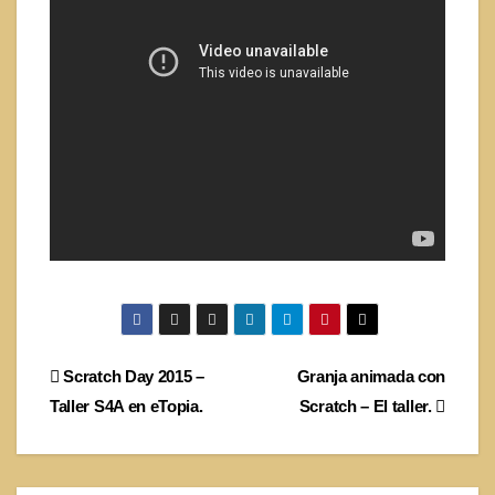
Navegación
Scratch Day 2015 –
Granja animada con
Taller S4A en eTopia.
Scratch – El taller.
de
entradas