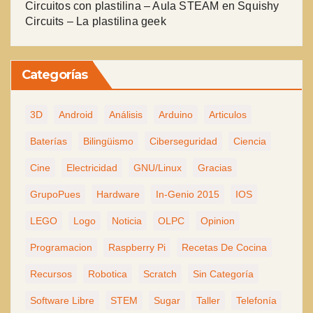
Circuitos con plastilina – Aula STEAM
en
Squishy
Circuits – La plastilina geek
Categorías
3D
Android
Análisis
Arduino
Articulos
Baterías
Bilingüismo
Ciberseguridad
Ciencia
Cine
Electricidad
GNU/Linux
Gracias
GrupoPues
Hardware
In-Genio 2015
IOS
LEGO
Logo
Noticia
OLPC
Opinion
Programacion
Raspberry Pi
Recetas De Cocina
Recursos
Robotica
Scratch
Sin Categoría
Software Libre
STEM
Sugar
Taller
Telefonía