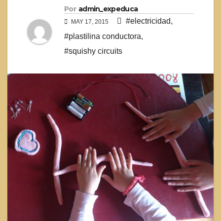
Por
admin_expeduca
#electricidad
,
MAY 17, 2015
#plastilina conductora
,
#squishy circuits