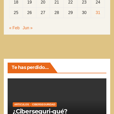
18
19
20
21
22
23
24
25
26
27
28
29
30
31
« Feb
Jun »
Te has perdido...
ARTICULOS
CIBERSEGURIDAD
¿Ciberseguri-qué?