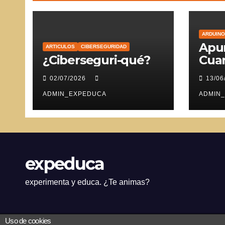
ARDUINO
Apun
ARTICULOS
CIBERSEGURIDAD
¿Ciberseguri-qué?
Cuar
Ser
02/07/2026
13/06
ADMIN_EXPEDUCA
ADMIN
expeduca
experimenta y educa. ¿Te animas?
Uso de cookies