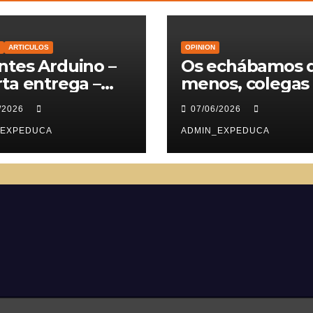
ARTICULOS
OPINION
tes Arduino –
Os echábamos 
ta entrega –
menos, colegas
vomotores
/2026
07/06/2026
_EXPEDUCA
ADMIN_EXPEDUCA