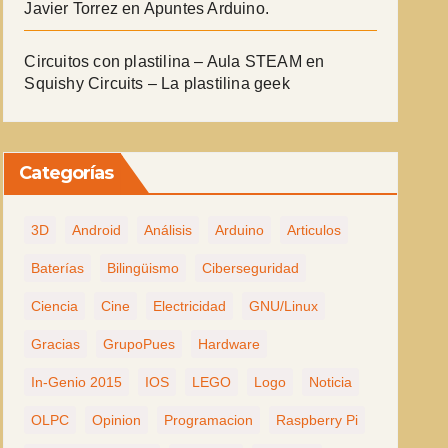
Javier Torrez
en
Apuntes Arduino.
Circuitos con plastilina – Aula STEAM
en
Squishy Circuits – La plastilina geek
Categorías
3D
Android
Análisis
Arduino
Articulos
Baterías
Bilingüismo
Ciberseguridad
Ciencia
Cine
Electricidad
GNU/Linux
Gracias
GrupoPues
Hardware
In-Genio 2015
IOS
LEGO
Logo
Noticia
OLPC
Opinion
Programacion
Raspberry Pi