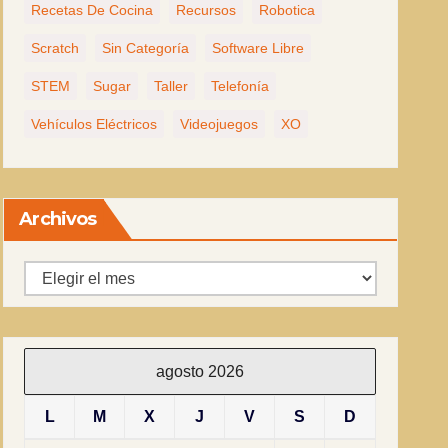
Recetas De Cocina
Recursos
Robotica
Scratch
Sin Categoría
Software Libre
STEM
Sugar
Taller
Telefonía
Vehículos Eléctricos
Videojuegos
XO
Archivos
Archivos
agosto 2026
L
M
X
J
V
S
D