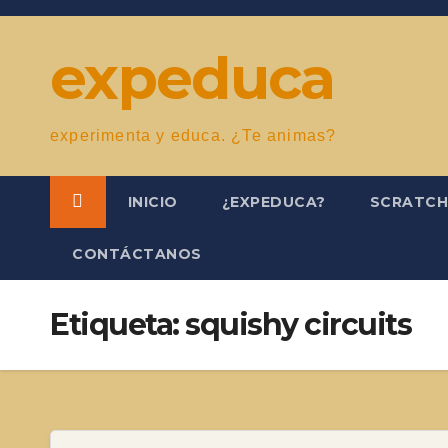
Saltar
al
expeduca
contenido
experimenta y educa. ¿Te animas?
INICIO
¿EXPEDUCA?
SCRATC
CONTÁCTANOS
Etiqueta:
squishy circuits