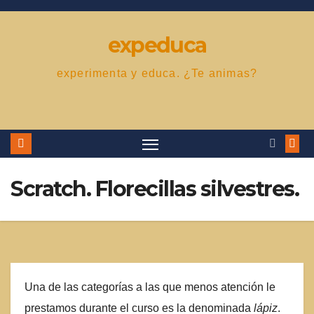
Saltar
al
expeduca
contenido
experimenta y educa. ¿Te animas?
Scratch. Florecillas silvestres.
Una de las categorías a las que menos atención le
prestamos durante el curso es la denominada
lápiz
.