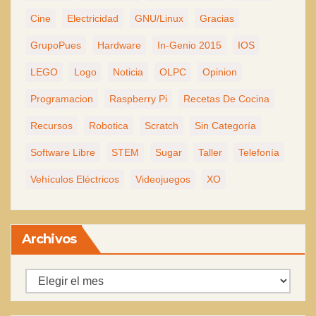
Cine
Electricidad
GNU/Linux
Gracias
GrupoPues
Hardware
In-Genio 2015
IOS
LEGO
Logo
Noticia
OLPC
Opinion
Programacion
Raspberry Pi
Recetas De Cocina
Recursos
Robotica
Scratch
Sin Categoría
Software Libre
STEM
Sugar
Taller
Telefonía
Vehículos Eléctricos
Videojuegos
XO
Archivos
Archivos