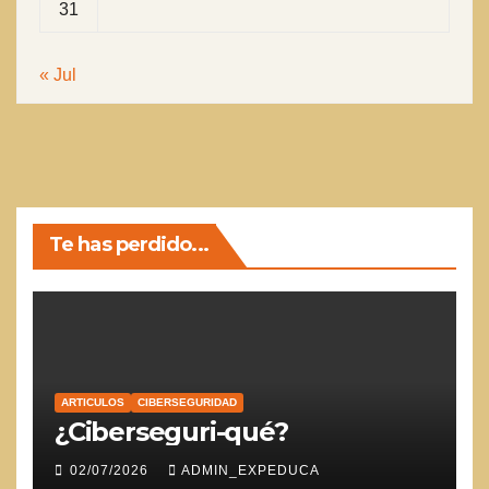
31
« Jul
Te has perdido...
ARTICULOS
CIBERSEGURIDAD
¿Ciberseguri-qué?
02/07/2026
ADMIN_EXPEDUCA