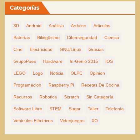
Categorías
3D
Android
Análisis
Arduino
Articulos
Baterías
Bilingüismo
Ciberseguridad
Ciencia
Cine
Electricidad
GNU/Linux
Gracias
GrupoPues
Hardware
In-Genio 2015
IOS
LEGO
Logo
Noticia
OLPC
Opinion
Programacion
Raspberry Pi
Recetas De Cocina
Recursos
Robotica
Scratch
Sin Categoría
Software Libre
STEM
Sugar
Taller
Telefonía
Vehículos Eléctricos
Videojuegos
XO