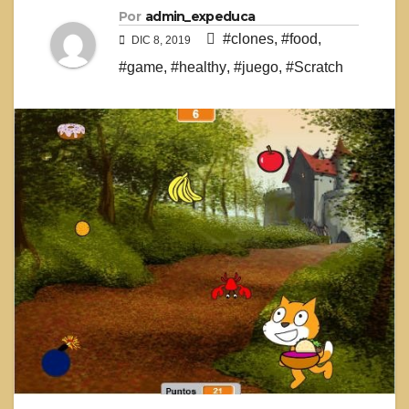
Por
admin_expeduca
#clones
,
#food
,
DIC 8, 2019
#game
,
#healthy
,
#juego
,
#Scratch