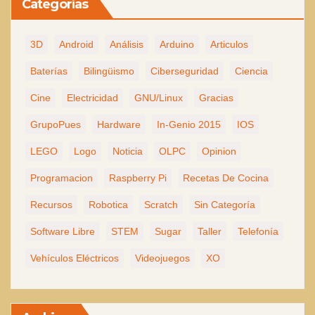
Categorías
3D
Android
Análisis
Arduino
Articulos
Baterías
Bilingüismo
Ciberseguridad
Ciencia
Cine
Electricidad
GNU/Linux
Gracias
GrupoPues
Hardware
In-Genio 2015
IOS
LEGO
Logo
Noticia
OLPC
Opinion
Programacion
Raspberry Pi
Recetas De Cocina
Recursos
Robotica
Scratch
Sin Categoría
Software Libre
STEM
Sugar
Taller
Telefonía
Vehículos Eléctricos
Videojuegos
XO