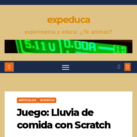
Saltar
al
expeduca
contenido
experimenta y educa. ¿Te animas?
ARTICULOS
SCRATCH
Juego: Lluvia de
comida con Scratch