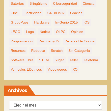
Baterías
Bilingüismo
Ciberseguridad
Ciencia
Cine
Electricidad
GNU/Linux
Gracias
GrupoPues
Hardware
In-Genio 2015
IOS
LEGO
Logo
Noticia
OLPC
Opinion
Programacion
Raspberry Pi
Recetas De Cocina
Recursos
Robotica
Scratch
Sin Categoría
Software Libre
STEM
Sugar
Taller
Telefonía
Vehículos Eléctricos
Videojuegos
XO
Archivos
Archivos