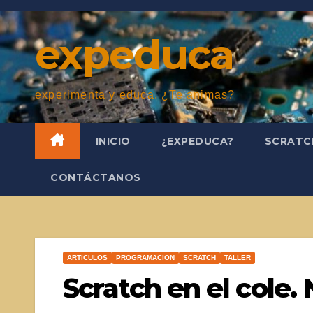
Saltar
al
expeduca
contenido
experimenta y educa. ¿Te animas?
INICIO
¿EXPEDUCA?
SCRAT
CONTÁCTANOS
ARTICULOS
PROGRAMACION
SCRATCH
TALLER
Scratch en el cole.