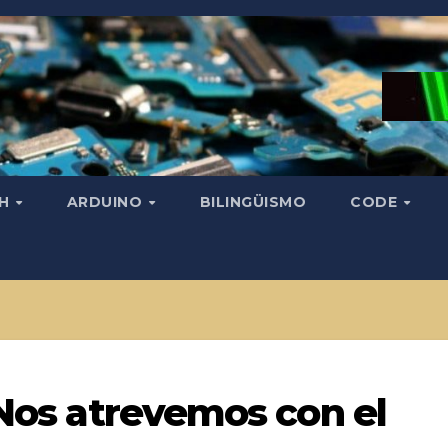
CH
ARDUINO
BILINGÜISMO
CODE
 Nos atrevemos con el