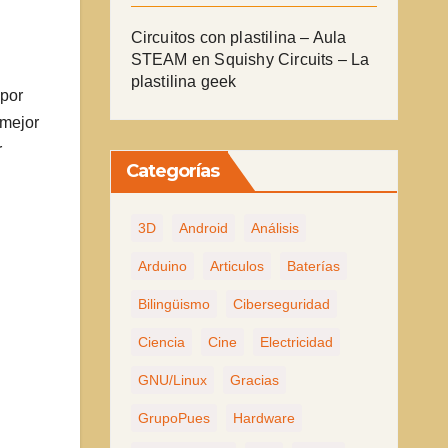
Circuitos con plastilina – Aula
STEAM
en
Squishy Circuits – La
plastilina geek
 por
 mejor
r
Categorías
3D
Android
Análisis
Arduino
Articulos
Baterías
Bilingüismo
Ciberseguridad
Ciencia
Cine
Electricidad
GNU/Linux
Gracias
GrupoPues
Hardware