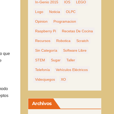
In-Genio 2015
IOS
LEGO
Logo
Noticia
OLPC
Opinion
Programacion
Raspberry Pi
Recetas De Cocina
Recursos
Robotica
Scratch
Sin Categoría
Software Libre
lo que
STEM
Sugar
Taller
e
Telefonía
Vehículos Eléctricos
Videojuegos
XO
 modo
eptos
Archivos