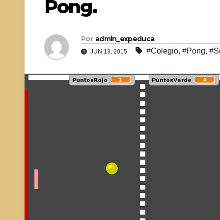
Pong.
Por
admin_expeduca
#Colegio
,
#Pong
,
#S
JUN 13, 2015