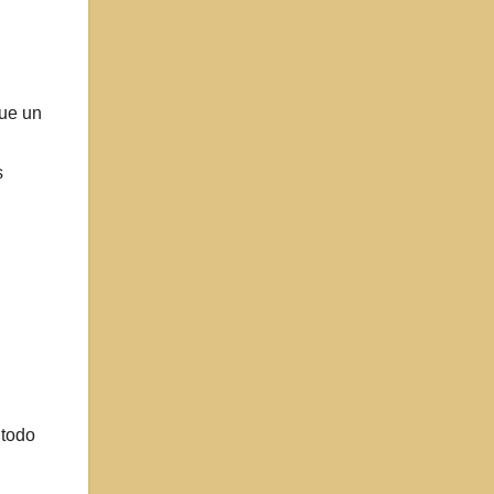
que un
s
 todo