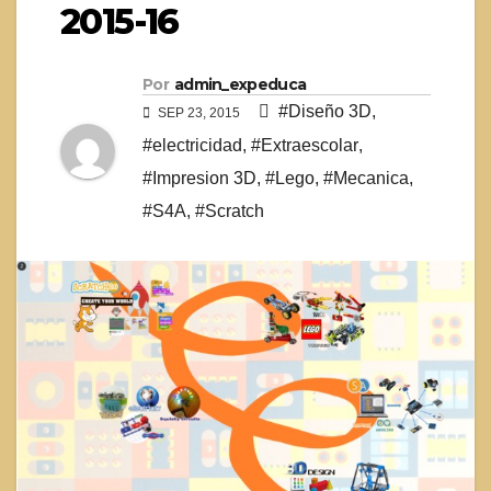
2015-16
Por
admin_expeduca
#Diseño 3D
,
SEP 23, 2015
#electricidad
,
#Extraescolar
,
#Impresion 3D
,
#Lego
,
#Mecanica
,
#S4A
,
#Scratch