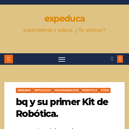
Saltar
al
expeduca
contenido
experimenta y educa. ¿Te animas?
ARDUINO
ARTICULOS
PROGRAMACION
ROBOTICA
STEM
bq y su primer Kit de
Robótica.