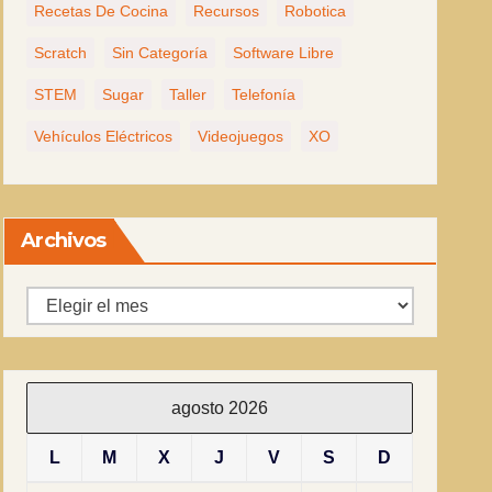
Recetas De Cocina
Recursos
Robotica
Scratch
Sin Categoría
Software Libre
STEM
Sugar
Taller
Telefonía
Vehículos Eléctricos
Videojuegos
XO
Archivos
Archivos
agosto 2026
L
M
X
J
V
S
D