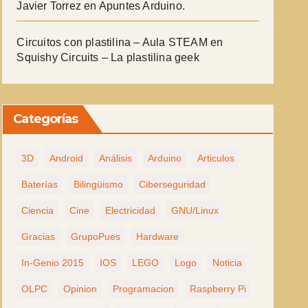
Javier Torrez
en
Apuntes Arduino.
Circuitos con plastilina – Aula STEAM
en
Squishy Circuits – La plastilina geek
Categorías
3D
Android
Análisis
Arduino
Articulos
Baterías
Bilingüismo
Ciberseguridad
Ciencia
Cine
Electricidad
GNU/Linux
Gracias
GrupoPues
Hardware
In-Genio 2015
IOS
LEGO
Logo
Noticia
OLPC
Opinion
Programacion
Raspberry Pi