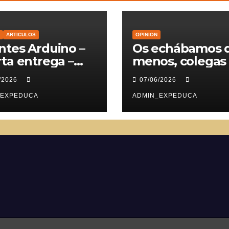
ARTICULOS
OPINION
tes Arduino –
Os echábamos 
ta entrega –
menos, colegas
vomotores
/2026
07/06/2026
_EXPEDUCA
ADMIN_EXPEDUCA