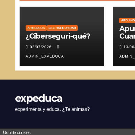
ARDUINO
Apun
ARTICULOS
CIBERSEGURIDAD
¿Ciberseguri-qué?
Cuar
Ser
02/07/2026
13/06
ADMIN_EXPEDUCA
ADMIN
expeduca
experimenta y educa. ¿Te animas?
Uso de cookies