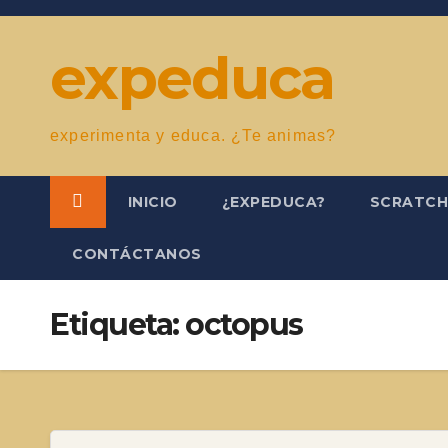
Saltar
al
expeduca
contenido
experimenta y educa. ¿Te animas?
INICIO
¿EXPEDUCA?
SCRATC
CONTÁCTANOS
Etiqueta:
octopus