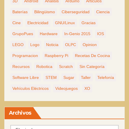
3D
Android
Análisis
Arduino
Articulos
Baterías
Bilingüismo
Ciberseguridad
Ciencia
Cine
Electricidad
GNU/Linux
Gracias
GrupoPues
Hardware
In-Genio 2015
IOS
LEGO
Logo
Noticia
OLPC
Opinion
Programacion
Raspberry Pi
Recetas De Cocina
Recursos
Robotica
Scratch
Sin Categoría
Software Libre
STEM
Sugar
Taller
Telefonía
Vehículos Eléctricos
Videojuegos
XO
Archivos
Archivos