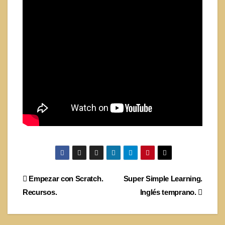
Navegación
Empezar con Scratch.
Super Simple Learning.
Recursos.
Inglés temprano.
de
entradas