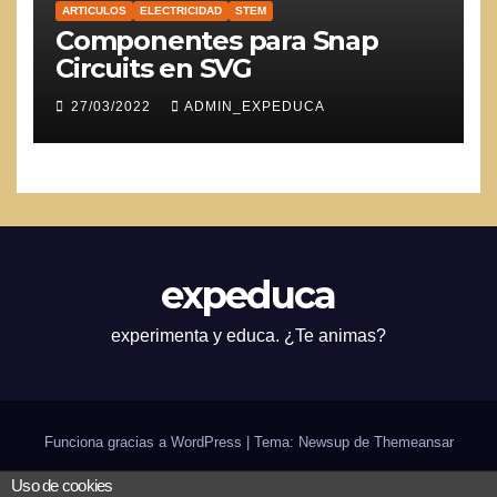
ARTICULOS
ELECTRICIDAD
STEM
Componentes para Snap
Circuits en SVG
27/03/2022
ADMIN_EXPEDUCA
expeduca
experimenta y educa. ¿Te animas?
Funciona gracias a WordPress
|
Tema: Newsup de
Themeansar
Uso de cookies
Inicio
¿expeduca?
Scratch
Arduino
Bilingüismo
CODE
in-genio de verano