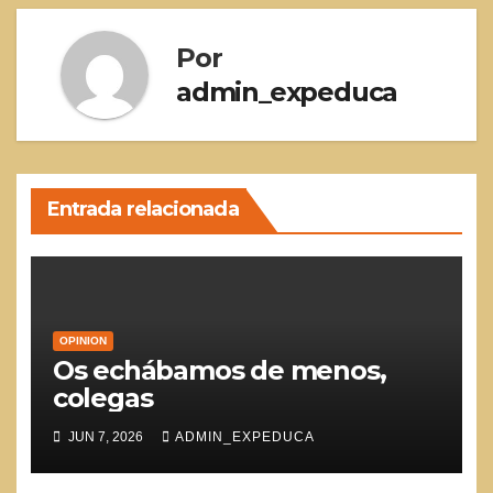
Por
admin_expeduca
Entrada relacionada
OPINION
Os echábamos de menos,
colegas
JUN 7, 2026
ADMIN_EXPEDUCA