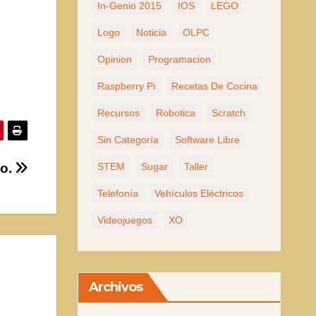
In-Genio 2015
IOS
LEGO
Logo
Noticia
OLPC
Opinion
Programacion
Raspberry Pi
Recetas De Cocina
Recursos
Robotica
Scratch
Sin Categoría
Software Libre
no.
STEM
Sugar
Taller
Telefonía
Vehículos Eléctricos
Videojuegos
XO
Archivos