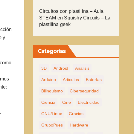
Circuitos con plastilina – Aula
STEAM
en
Squishy Circuits – La
plastilina geek
ección
o y
Categorías
o como
3D
Android
Análisis
damos
Arduino
Articulos
Baterías
nte:
Bilingüismo
Ciberseguridad
Ciencia
Cine
Electricidad
,
GNU/Linux
Gracias
GrupoPues
Hardware