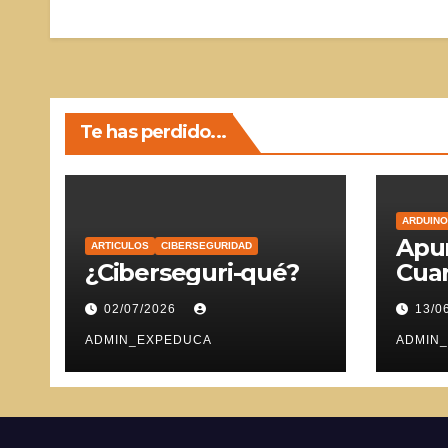
Te has perdido...
ARDUINO
Apun
ARTICULOS
CIBERSEGURIDAD
¿Ciberseguri-qué?
Cuar
Ser
02/07/2026
13/0
ADMIN_EXPEDUCA
ADMIN