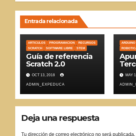
Entrada relacionada
ARTICULOS
PROGRAMACION
RECURSOS
ARDUINO
SCRATCH
SOFTWARE LIBRE
STEM
ROBOTIC
Guía de referencia
Apun
Scratch 2.0
Terc
OCT 13, 2018
MAY 1
ADMIN_EXPEDUCA
ADMIN
Deja una respuesta
Tu dirección de correo electrónico no será publicada.