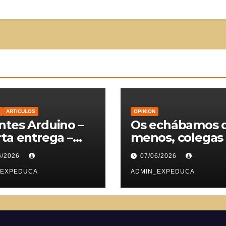
ARTICULOS
OPINION
tes Arduino –
Os echábamos 
ta entrega –
menos, colegas
vomotores
6/2026
07/06/2026
_EXPEDUCA
ADMIN_EXPEDUCA