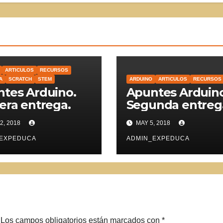
ARTICULOS
RECURSOS
A
SCRATCH
STEM
ARDUINO
ARTICULOS
RECURSOS
tes Arduino.
Apuntes Arduino
era entrega.
Segunda entreg
2, 2018
MAY 5, 2018
_EXPEDUCA
ADMIN_EXPEDUCA
Los campos obligatorios están marcados con
*