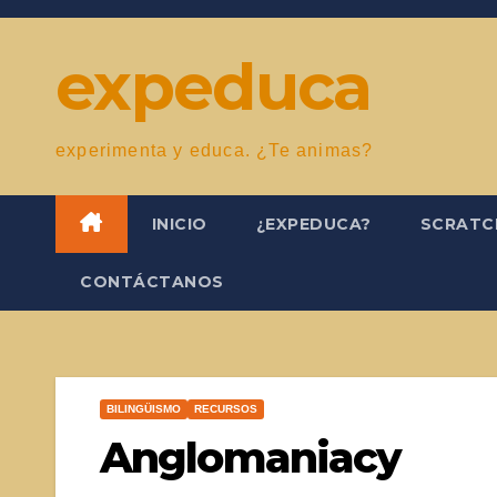
Saltar
al
expeduca
contenido
experimenta y educa. ¿Te animas?
INICIO
¿EXPEDUCA?
SCRAT
CONTÁCTANOS
BILINGÜISMO
RECURSOS
Anglomaniacy