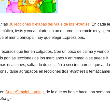
r las
36 lecciones o etapas del viaje de los
Wordies
. En cada l
mática, tests y vocabulario, en un entorno tipo comic muy liger
de el menú principal, hay que elegir Expressions.
e recursos que tienen colgados. Con un poco de calma y viend
s por las lecciones de los marcianos y entremedio se puede ir
gunas ocasiones, saltando de sección a sección parece que an
consultarse agrupados en lecciones (los
Wordies
) o temáticame
 en
SuperSimpleLearning
, de la que os hablé hace una semana
n
Songs
.