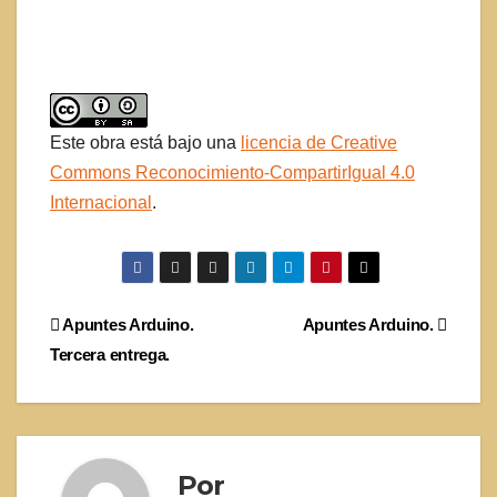
Este obra está bajo una
licencia de Creative
Commons Reconocimiento-CompartirIgual 4.0
Internacional
.
Navegación
Apuntes Arduino.
Apuntes Arduino.
Tercera entrega.
de
entradas
Por