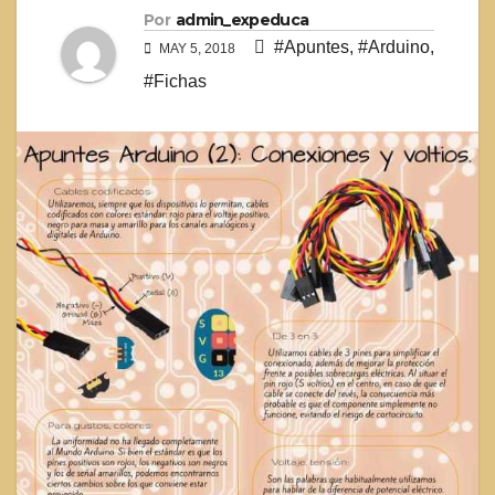
Por
admin_expeduca
#Apuntes
,
#Arduino
,
MAY 5, 2018
#Fichas