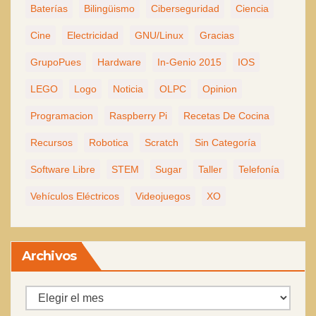
Baterías
Bilingüismo
Ciberseguridad
Ciencia
Cine
Electricidad
GNU/Linux
Gracias
GrupoPues
Hardware
In-Genio 2015
IOS
LEGO
Logo
Noticia
OLPC
Opinion
Programacion
Raspberry Pi
Recetas De Cocina
Recursos
Robotica
Scratch
Sin Categoría
Software Libre
STEM
Sugar
Taller
Telefonía
Vehículos Eléctricos
Videojuegos
XO
Archivos
Archivos