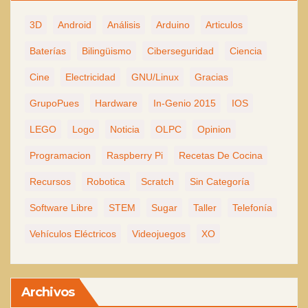
3D
Android
Análisis
Arduino
Articulos
Baterías
Bilingüismo
Ciberseguridad
Ciencia
Cine
Electricidad
GNU/Linux
Gracias
GrupoPues
Hardware
In-Genio 2015
IOS
LEGO
Logo
Noticia
OLPC
Opinion
Programacion
Raspberry Pi
Recetas De Cocina
Recursos
Robotica
Scratch
Sin Categoría
Software Libre
STEM
Sugar
Taller
Telefonía
Vehículos Eléctricos
Videojuegos
XO
Archivos