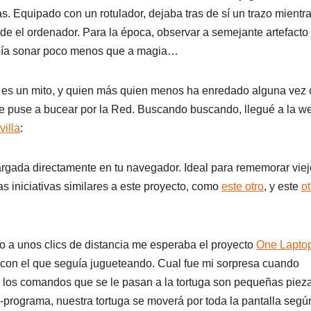
s. Equipado con un rotulador, dejaba tras de sí un trazo mientr
de el ordenador. Para la época, observar a semejante artefacto
ía sonar poco menos que a magia…
go es un mito, y quien más quien menos ha enredado alguna vez
 me puse a bucear por la Red. Buscando buscando, llegué a la w
illa
:
gada directamente en tu navegador. Ideal para rememorar viej
s iniciativas similares a este proyecto, como
este otro
, y este
ot
 a unos clics de distancia me esperaba el proyecto
One Lapto
o y con el que seguía jugueteando. Cual fue mi sorpresa cuando
e los comandos que se le pasan a la tortuga son pequeñas piez
-programa, nuestra tortuga se moverá por toda la pantalla segú