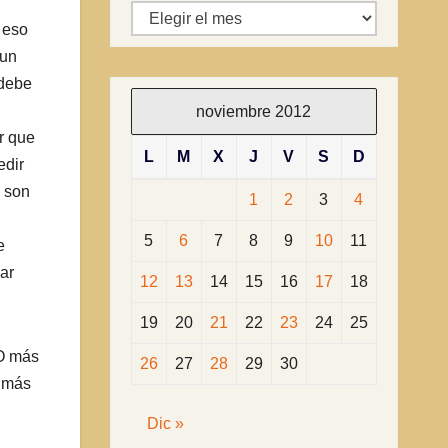
Archivos
 eso
 un
 debe
noviembre 2012
r que
L
M
X
J
V
S
D
edir
s son
1
2
3
4
5
6
7
8
9
10
11
e
ar
12
13
14
15
16
17
18
19
20
21
22
23
24
25
GO más
26
27
28
29
30
e más
Dic »