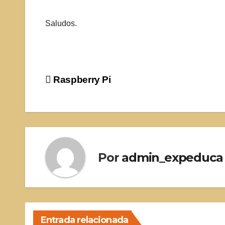
Saludos.
Navegación
Raspberry Pi
de
entradas
Por
admin_expeduca
Entrada relacionada