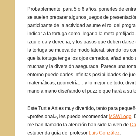
Probablemente, para 5 ó 6 años, ponerles de entrad
se suelen preparar algunos juegos de presentación
participante de la actividad asume el rol del progr
indicar a la tortuga como llegar a la meta prefij
izquierda y derecha, y los pasos que deben darse 
la tortuga se mueva de modo lateral, siendo los c
que la tortuga tenga los ojos cerrados, añadien
muchas y la diversión asegurada. Parece una tonte
entorno puede darles infinitas posibilidades de ju
matemáticas, geometría… y lo mejor de todo, divirt
mano a mano diseñando el puzzle que hará a su tor
Este Turtle Art es muy divertido, tanto para peq
«profesional», les puedo recomendar
MSWLogo
. 
me han llamado la atención han sido la web de
Da
estupenda guía del profesor
Luis González
.