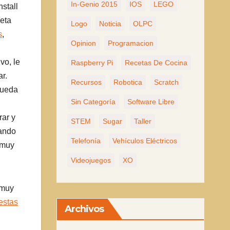
In-Genio 2015
IOS
LEGO
stall
ceta
Logo
Noticia
OLPC
s
,
Opinion
Programacion
vo, le
Raspberry Pi
Recetas De Cocina
r.
Recursos
Robotica
Scratch
pueda
Sin Categoría
Software Libre
rar y
STEM
Sugar
Taller
nando
Telefonía
Vehículos Eléctricos
 muy
Videojuegos
XO
 muy
estas
Archivos