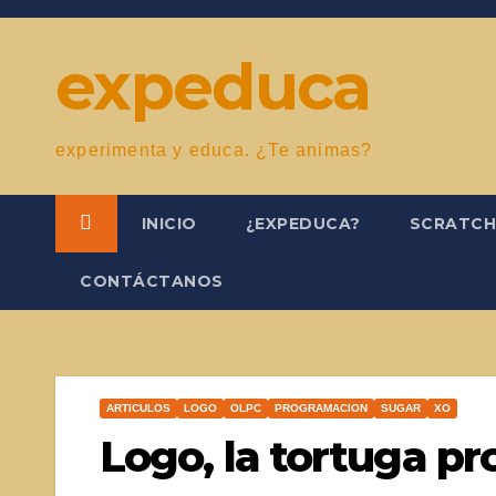
Saltar
al
expeduca
contenido
experimenta y educa. ¿Te animas?
INICIO
¿EXPEDUCA?
SCRATC
CONTÁCTANOS
ARTICULOS
LOGO
OLPC
PROGRAMACION
SUGAR
XO
Logo, la tortuga p