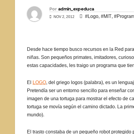
Por
admin_expeduca
#Logo
,
#MIT
,
#Progra
NOV 2, 2012
Desde hace tiempo busco recursos en la Red para e
niñas. Son pequeños primates, imitadores, curiosos
estas capacidades, les traigo un programa que tie
El
LOGO
, del griego logos (palabra), es un leng
Pretendía ser un entorno sencillo para enseñar c
imagen de una tortuga para mostrar el efecto de c
tortuga se movía según el camino dictado. La prime
mundo).
El trasto constaba de un pequeño robot protegido 