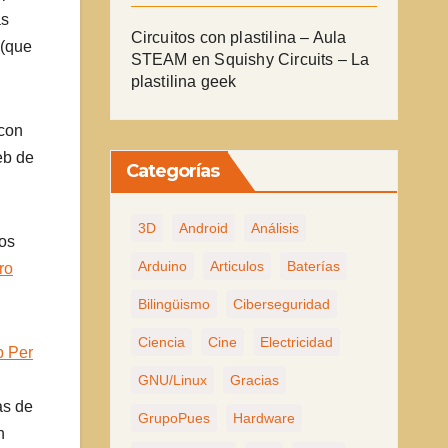
as
Circuitos con plastilina – Aula
 (que
STEAM
en
Squishy Circuits – La
plastilina geek
 con
eb de
Categorías
3D
Android
Análisis
os
Arduino
Articulos
Baterías
ro
Bilingüismo
Ciberseguridad
Ciencia
Cine
Electricidad
p Per
GNU/Linux
Gracias
as de
GrupoPues
Hardware
n