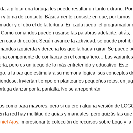
a a pilotar una tortuga les puede resultar un tanto extraño. Por
 y toma de contacto. Básicamente consiste en que, por turnos,
amador y el otro el de la tortuga. En cada juego, el programador
ada. Como comandos pueden usarse las palabras adelante, atrás,
en cada dirección. Según avance la actividad, se puede prohibi
omandos izquierda y derecha los que la hagan girar. Se puede p
do una componente de confianza en el compañero… Las variante
ría, pero es un juego de lo más entretenido y educativo. Este
ego, a la par que estimulará su memoria lógica, sus conceptos d
iéndose. Inviertan tiempo en plantearles pequeños retos, en jug
tuga danzar por la pantalla. No se arrepentirán.
ueños como para mayores, pero si quieren alguna versión de LO
En la red hay multitud de guías y manuales, pero quizás las qu
niel Ajoy
, impresionante colección de recursos sobre Logo y la