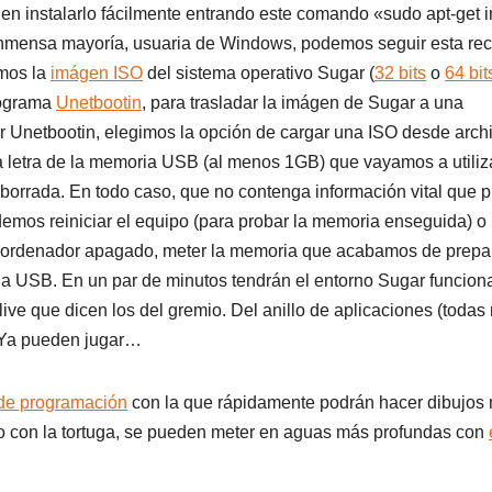
en instalarlo fácilmente entrando este comando «sudo apt-get in
la inmensa mayoría, usuaria de Windows, podemos seguir esta re
mos la
imágen ISO
del sistema operativo Sugar (
32 bits
o
64 bit
rograma
Unetbootin
, para trasladar la imágen de Sugar a una
 Unetbootin, elegimos la opción de cargar una ISO desde archi
a letra de la memoria USB (al menos 1GB) que vayamos a utiliza
orrada. En todo caso, que no contenga información vital que 
demos reiniciar el equipo (para probar la memoria enseguida) o
 un ordenador apagado, meter la memoria que acabamos de prepa
ria USB. En un par de minutos tendrán el entorno Sugar funcio
ive que dicen los del gremio. Del anillo de aplicaciones (todas
. Ya pueden jugar…
l de programación
con la que rápidamente podrán hacer dibujos
o con la tortuga, se pueden meter en aguas más profundas con