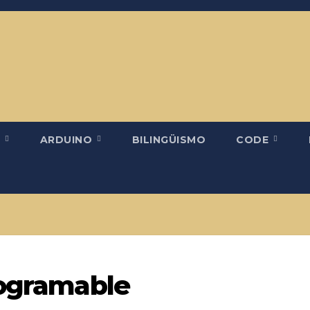
H
ARDUINO
BILINGÜISMO
CODE
rogramable