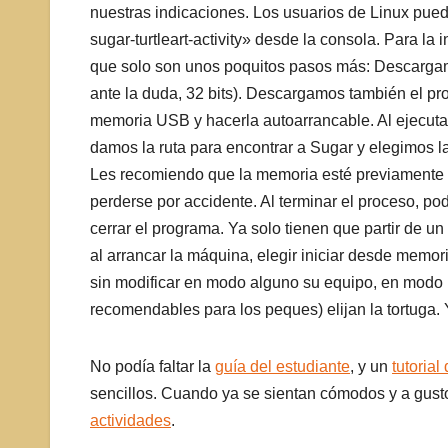
nuestras indicaciones. Los usuarios de Linux pued
sugar-turtleart-activity» desde la consola. Para 
que solo son unos poquitos pasos más: Descarga
ante la duda, 32 bits). Descargamos también el p
memoria USB y hacerla autoarrancable. Al ejecutar
damos la ruta para encontrar a Sugar y elegimos l
Les recomiendo que la memoria esté previamente b
perderse por accidente. Al terminar el proceso, po
cerrar el programa. Ya solo tienen que partir de
al arrancar la máquina, elegir iniciar desde memo
sin modificar en modo alguno su equipo, en modo l
recomendables para los peques) elijan la tortuga
No podía faltar la
guía del estudiante
, y un
tutoria
sencillos. Cuando ya se sientan cómodos y a gust
actividades
.