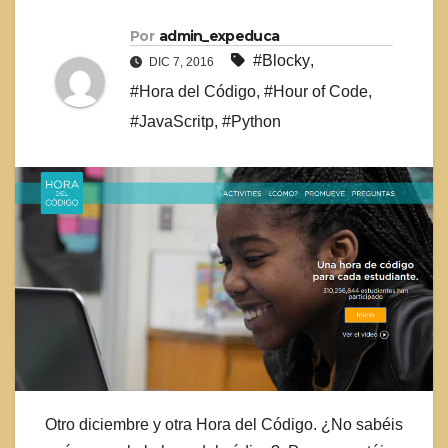
Por
admin_expeduca
#Blocky
,
DIC 7, 2016
#Hora del Código
,
#Hour of Code
,
#JavaScritp
,
#Python
Otro diciembre y otra Hora del Código. ¿No sabéis