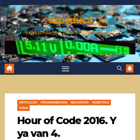
Saltar
al
expeduca
contenido
experimenta y educa. ¿Te animas?
ARTICULOS
PROGRAMACION
RECURSOS
ROBOTICA
STEM
Hour of Code 2016. Y
ya van 4.