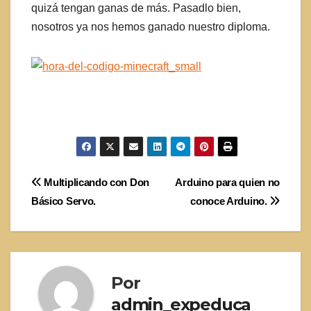
quizá tengan ganas de más. Pasadlo bien,
nosotros ya nos hemos ganado nuestro diploma.
Navegación
Multiplicando con Don
Arduino para quien no
Básico Servo.
conoce Arduino.
de
entradas
Por
admin_expeduca