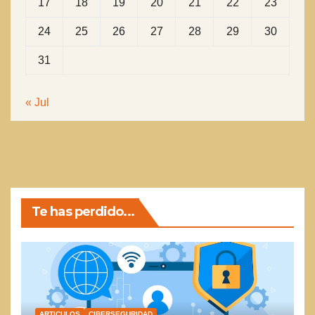
17
18
19
20
21
22
23
24
25
26
27
28
29
30
31
« Jul
Te has perdido...
ARTICULOS
CIBERSEGURIDAD