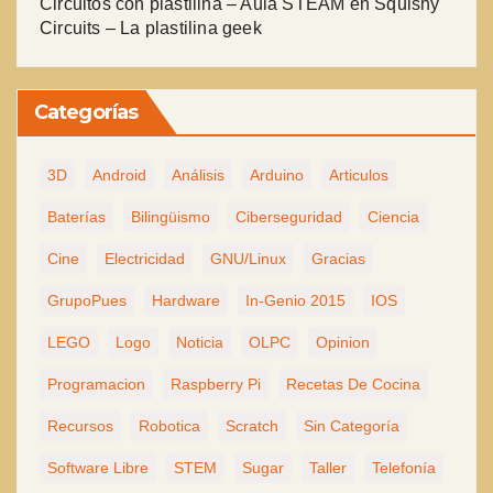
Circuitos con plastilina – Aula STEAM
en
Squishy
Circuits – La plastilina geek
Categorías
3D
Android
Análisis
Arduino
Articulos
Baterías
Bilingüismo
Ciberseguridad
Ciencia
Cine
Electricidad
GNU/Linux
Gracias
GrupoPues
Hardware
In-Genio 2015
IOS
LEGO
Logo
Noticia
OLPC
Opinion
Programacion
Raspberry Pi
Recetas De Cocina
Recursos
Robotica
Scratch
Sin Categoría
Software Libre
STEM
Sugar
Taller
Telefonía