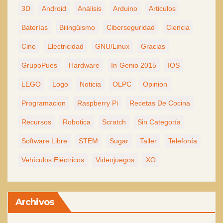
3D
Android
Análisis
Arduino
Articulos
Baterías
Bilingüismo
Ciberseguridad
Ciencia
Cine
Electricidad
GNU/Linux
Gracias
GrupoPues
Hardware
In-Genio 2015
IOS
LEGO
Logo
Noticia
OLPC
Opinion
Programacion
Raspberry Pi
Recetas De Cocina
Recursos
Robotica
Scratch
Sin Categoría
Software Libre
STEM
Sugar
Taller
Telefonía
Vehículos Eléctricos
Videojuegos
XO
Archivos