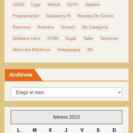
LEGO
Logo
Noticia
OLPC
Opinion
Programacion
Raspberry Pi
Recetas De Cocina
Recursos
Robotica
Scratch
Sin Categoría
Software Libre
STEM
Sugar
Taller
Telefonía
Vehículos Eléctricos
Videojuegos
XO
Archivos
Archivos
febrero 2015
L
M
X
J
V
S
D