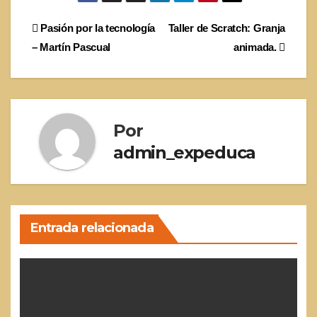
Navegación
Pasión por la tecnología
Taller de Scratch: Granja
– Martín Pascual
animada.
de
entradas
Por
admin_expeduca
Entrada relacionada