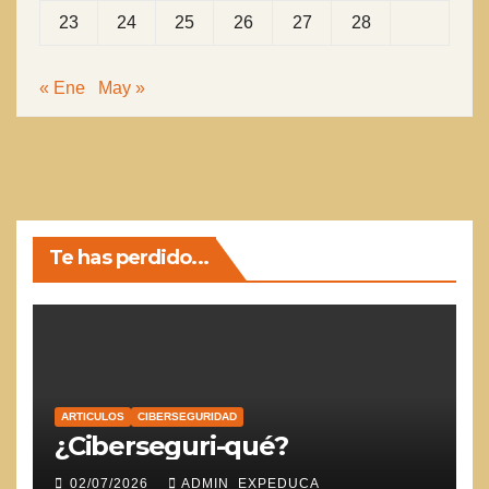
23
24
25
26
27
28
« Ene
May »
Te has perdido...
ARTICULOS
CIBERSEGURIDAD
¿Ciberseguri-qué?
02/07/2026
ADMIN_EXPEDUCA