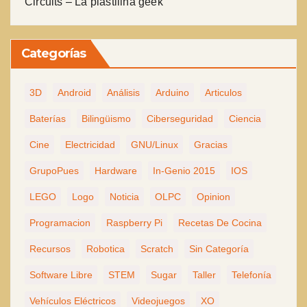
Circuits – La plastilina geek
Categorías
3D
Android
Análisis
Arduino
Articulos
Baterías
Bilingüismo
Ciberseguridad
Ciencia
Cine
Electricidad
GNU/Linux
Gracias
GrupoPues
Hardware
In-Genio 2015
IOS
LEGO
Logo
Noticia
OLPC
Opinion
Programacion
Raspberry Pi
Recetas De Cocina
Recursos
Robotica
Scratch
Sin Categoría
Software Libre
STEM
Sugar
Taller
Telefonía
Vehículos Eléctricos
Videojuegos
XO