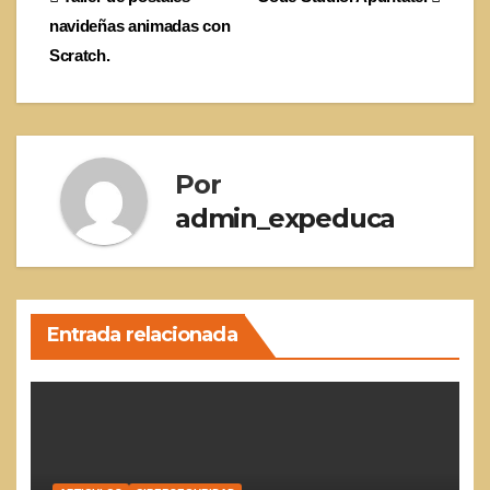
Navegación
navideñas animadas con
de
Scratch.
entradas
Por
admin_expeduca
Entrada relacionada