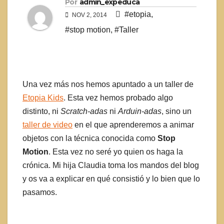
Por
admin_expeduca
#etopia
,
NOV 2, 2014
#stop motion
,
#Taller
Una vez más nos hemos apuntado a un taller de
Etopia Kids
. Esta vez hemos probado algo
distinto, ni
Scratch-adas
ni
Arduin-adas
, sino un
taller de video
en el que aprenderemos a animar
objetos con la técnica conocida como
Stop
Motion
. Esta vez no seré yo quien os haga la
crónica. Mi hija Claudia toma los mandos del blog
y os va a explicar en qué consistió y lo bien que lo
pasamos.