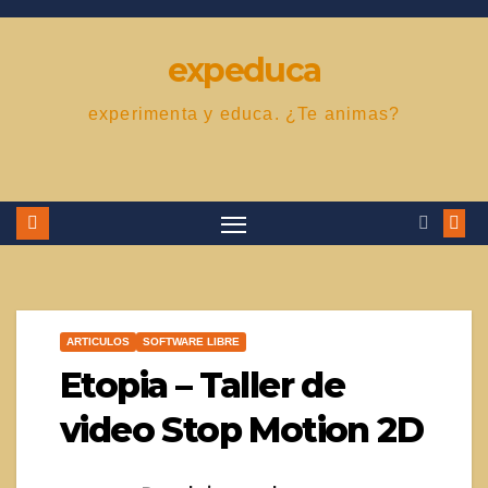
Saltar
al
expeduca
contenido
experimenta y educa. ¿Te animas?
ARTICULOS
SOFTWARE LIBRE
Etopia – Taller de
video Stop Motion 2D