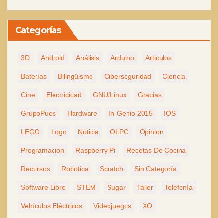
Categorías
3D
Android
Análisis
Arduino
Articulos
Baterías
Bilingüismo
Ciberseguridad
Ciencia
Cine
Electricidad
GNU/Linux
Gracias
GrupoPues
Hardware
In-Genio 2015
IOS
LEGO
Logo
Noticia
OLPC
Opinion
Programacion
Raspberry Pi
Recetas De Cocina
Recursos
Robotica
Scratch
Sin Categoría
Software Libre
STEM
Sugar
Taller
Telefonía
Vehículos Eléctricos
Videojuegos
XO