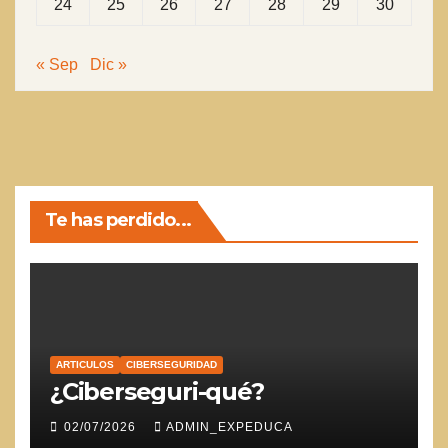
24
25
26
27
28
29
30
« Sep
Dic »
Te has perdido...
ARTICULOS
CIBERSEGURIDAD
¿Ciberseguri-qué?
02/07/2026
ADMIN_EXPEDUCA