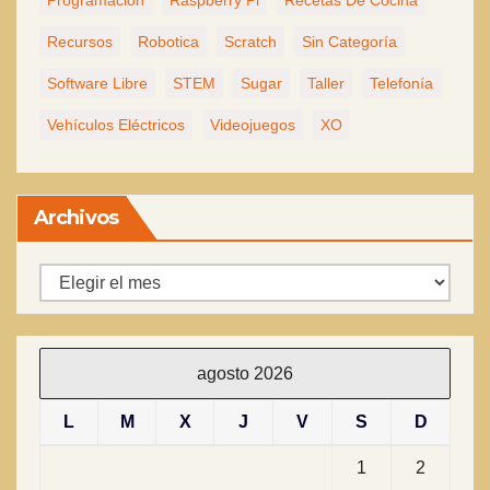
Programacion
Raspberry Pi
Recetas De Cocina
Recursos
Robotica
Scratch
Sin Categoría
Software Libre
STEM
Sugar
Taller
Telefonía
Vehículos Eléctricos
Videojuegos
XO
Archivos
Archivos
agosto 2026
L
M
X
J
V
S
D
1
2