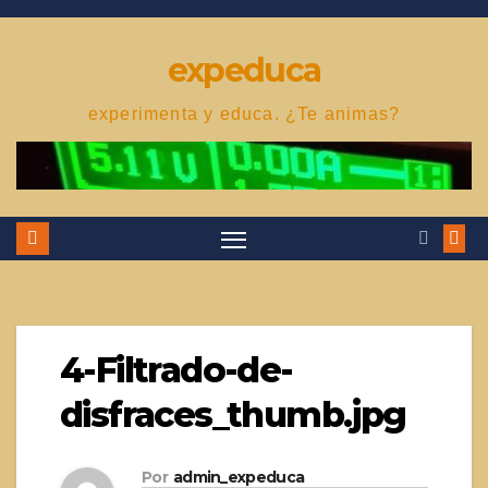
Saltar
al
expeduca
contenido
experimenta y educa. ¿Te animas?
4-Filtrado-de-
disfraces_thumb.jpg
Por
admin_expeduca