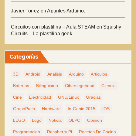
Javier Torrez
en
Apuntes Arduino.
Circuitos con plastilina – Aula STEAM
en
Squishy
Circuits – La plastilina geek
Categorías
3D
Android
Análisis
Arduino
Articulos
Baterías
Bilingüismo
Ciberseguridad
Ciencia
Cine
Electricidad
GNU/Linux
Gracias
GrupoPues
Hardware
In-Genio 2015
IOS
LEGO
Logo
Noticia
OLPC
Opinion
Programacion
Raspberry Pi
Recetas De Cocina