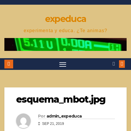
Saltar
al
expeduca
contenido
experimenta y educa. ¿Te animas?
esquema_mbot.jpg
Por
admin_expeduca
SEP 21, 2019