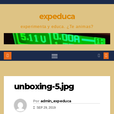
Saltar
al
expeduca
contenido
experimenta y educa. ¿Te animas?
unboxing-5.jpg
Por
admin_expeduca
SEP 29, 2019