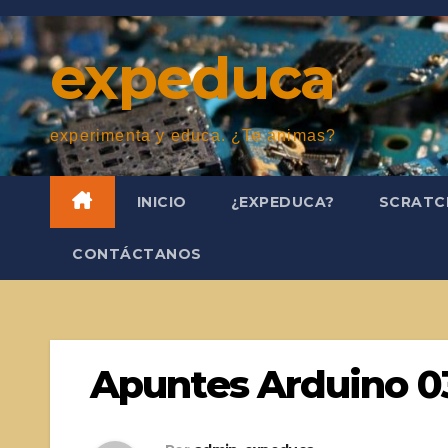
Saltar
al
expeduca
contenido
experimenta y educa. ¿Te animas?
INICIO
¿EXPEDUCA?
SCRAT
CONTÁCTANOS
Apuntes Arduino 0