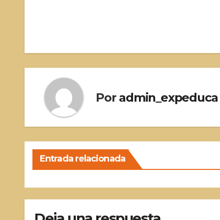
Navegación
de
entradas
Por
admin_expeduca
Entrada relacionada
Deja una respuesta