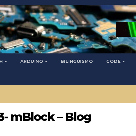
CH
ARDUINO
BILINGÜISMO
CODE
3- mBlock – Blog