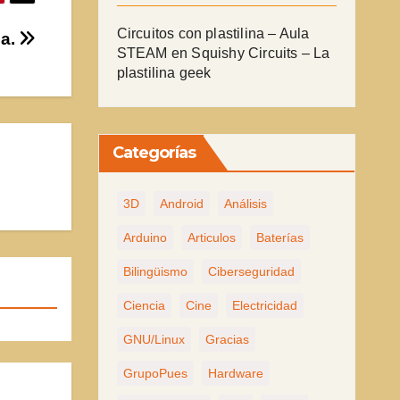
Circuitos con plastilina – Aula
ga.
STEAM
en
Squishy Circuits – La
plastilina geek
Categorías
3D
Android
Análisis
Arduino
Articulos
Baterías
Bilingüismo
Ciberseguridad
Ciencia
Cine
Electricidad
GNU/Linux
Gracias
GrupoPues
Hardware