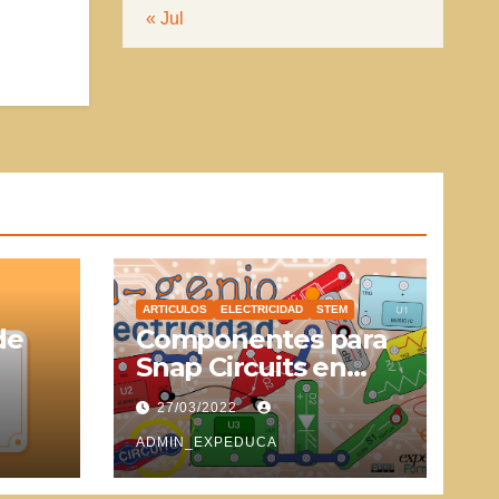
« Jul
ARTICULOS
ELECTRICIDAD
STEM
de
Componentes para
Snap Circuits en
SVG
27/03/2022
ADMIN_EXPEDUCA