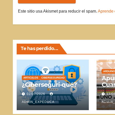
Este sitio usa Akismet para reducir el spam.
Aprende 
Te has perdido...
ARDUINO
Apun
ARTICULOS
CIBERSEGURIDAD
¿Ciberseguri-qué?
Cuar
Ser
02/07/2026
13/0
ADMIN_EXPEDUCA
ADMIN