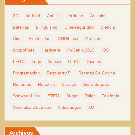
3D
Android
Análisis
Arduino
Articulos
Baterías
Bilingüismo
Ciberseguridad
Ciencia
Cine
Electricidad
GNU/Linux
Gracias
GrupoPues
Hardware
In-Genio 2015
IOS
LEGO
Logo
Noticia
OLPC
Opinion
Programacion
Raspberry Pi
Recetas De Cocina
Recursos
Robotica
Scratch
Sin Categoría
Software Libre
STEM
Sugar
Taller
Telefonía
Vehículos Eléctricos
Videojuegos
XO
Archivos