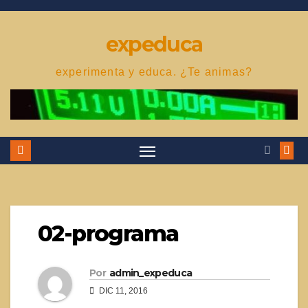
Saltar
al
expeduca
contenido
experimenta y educa. ¿Te animas?
02-programa
Por
admin_expeduca
DIC 11, 2016