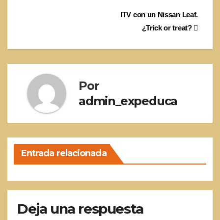
Navegación
ITV con un Nissan Leaf.
¿Trick or treat?
de
entradas
Por
admin_expeduca
Entrada relacionada
Deja una respuesta