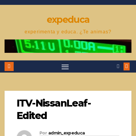
Saltar
al
expeduca
contenido
experimenta y educa. ¿Te animas?
ITV-NissanLeaf-
Edited
Por
admin_expeduca