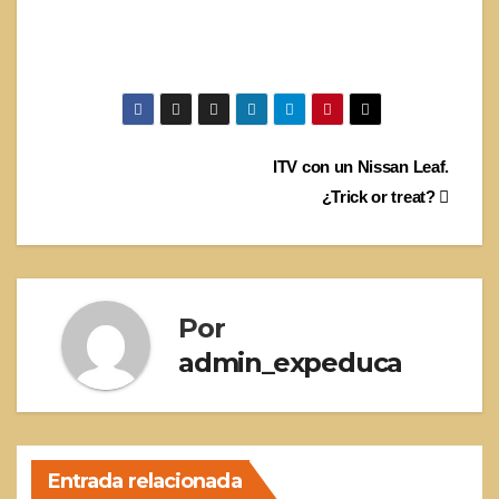
Navegación
ITV con un Nissan Leaf.
¿Trick or treat?
de
entradas
Por
admin_expeduca
Entrada relacionada