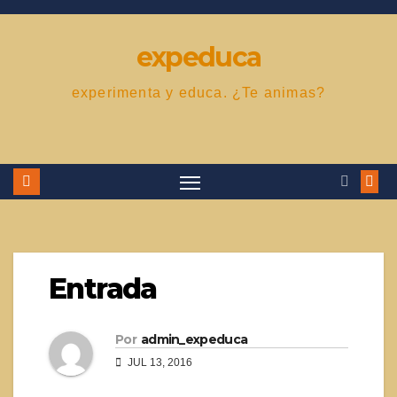
Saltar
al
expeduca
contenido
experimenta y educa. ¿Te animas?
Entrada
Por
admin_expeduca
JUL 13, 2016