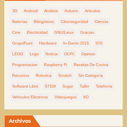
3D
Android
Análisis
Arduino
Articulos
Baterías
Bilingüismo
Ciberseguridad
Ciencia
Cine
Electricidad
GNU/Linux
Gracias
GrupoPues
Hardware
In-Genio 2015
IOS
LEGO
Logo
Noticia
OLPC
Opinion
Programacion
Raspberry Pi
Recetas De Cocina
Recursos
Robotica
Scratch
Sin Categoría
Software Libre
STEM
Sugar
Taller
Telefonía
Vehículos Eléctricos
Videojuegos
XO
Archivos