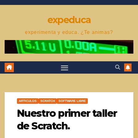
Saltar
al
expeduca
contenido
experimenta y educa. ¿Te animas?
ARTICULOS
SCRATCH
SOFTWARE LIBRE
Nuestro primer taller
de Scratch.