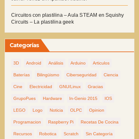
Circuitos con plastilina – Aula STEAM
en
Squishy
Circuits – La plastilina geek
Categorías
3D
Android
Análisis
Arduino
Articulos
Baterías
Bilingüismo
Ciberseguridad
Ciencia
Cine
Electricidad
GNU/Linux
Gracias
GrupoPues
Hardware
In-Genio 2015
IOS
LEGO
Logo
Noticia
OLPC
Opinion
Programacion
Raspberry Pi
Recetas De Cocina
Recursos
Robotica
Scratch
Sin Categoría