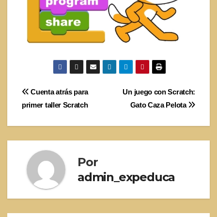
Navegación
Cuenta atrás para
Un juego con Scratch:
primer taller Scratch
Gato Caza Pelota
de
entradas
Por
admin_expeduca