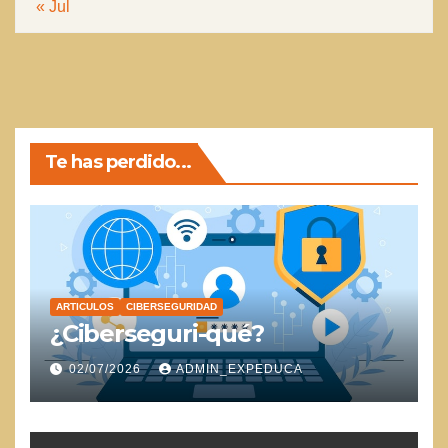
« Jul
Te has perdido...
ARTICULOS
CIBERSEGURIDAD
¿Ciberseguri-qué?
02/07/2026
ADMIN_EXPEDUCA