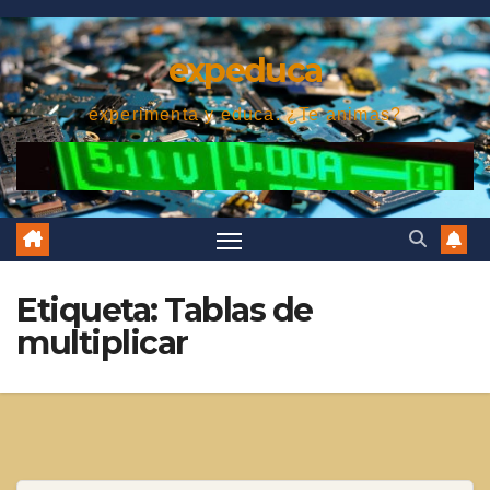
Saltar
al
expeduca
contenido
experimenta y educa. ¿Te animas?
Etiqueta:
Tablas de
multiplicar