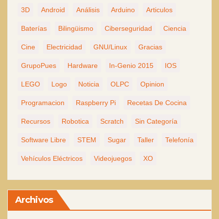
3D
Android
Análisis
Arduino
Articulos
Baterías
Bilingüismo
Ciberseguridad
Ciencia
Cine
Electricidad
GNU/Linux
Gracias
GrupoPues
Hardware
In-Genio 2015
IOS
LEGO
Logo
Noticia
OLPC
Opinion
Programacion
Raspberry Pi
Recetas De Cocina
Recursos
Robotica
Scratch
Sin Categoría
Software Libre
STEM
Sugar
Taller
Telefonía
Vehículos Eléctricos
Videojuegos
XO
Archivos