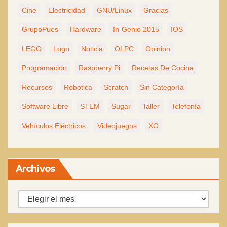
Cine
Electricidad
GNU/Linux
Gracias
GrupoPues
Hardware
In-Genio 2015
IOS
LEGO
Logo
Noticia
OLPC
Opinion
Programacion
Raspberry Pi
Recetas De Cocina
Recursos
Robotica
Scratch
Sin Categoría
Software Libre
STEM
Sugar
Taller
Telefonía
Vehículos Eléctricos
Videojuegos
XO
Archivos
Archivos