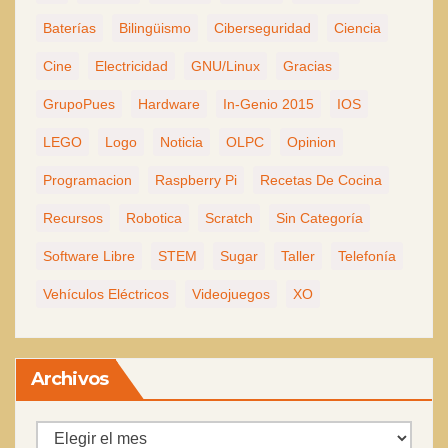
Baterías
Bilingüismo
Ciberseguridad
Ciencia
Cine
Electricidad
GNU/Linux
Gracias
GrupoPues
Hardware
In-Genio 2015
IOS
LEGO
Logo
Noticia
OLPC
Opinion
Programacion
Raspberry Pi
Recetas De Cocina
Recursos
Robotica
Scratch
Sin Categoría
Software Libre
STEM
Sugar
Taller
Telefonía
Vehículos Eléctricos
Videojuegos
XO
Archivos
Archivos