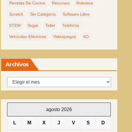
Recetas De Cocina
Recursos
Robotica
Scratch
Sin Categoría
Software Libre
STEM
Sugar
Taller
Telefonía
Vehículos Eléctricos
Videojuegos
XO
Archivos
Archivos
agosto 2026
L
M
X
J
V
S
D