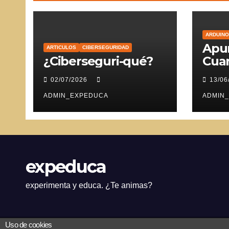
ARDUINO
Apun
ARTICULOS
CIBERSEGURIDAD
¿Ciberseguri-qué?
Cuar
Ser
02/07/2026
13/06
ADMIN_EXPEDUCA
ADMIN
expeduca
experimenta y educa. ¿Te animas?
Uso de cookies