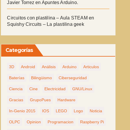
Javier Torrez
en
Apuntes Arduino.
Circuitos con plastilina – Aula STEAM
en
Squishy Circuits – La plastilina geek
Categorías
3D
Android
Análisis
Arduino
Articulos
Baterías
Bilingüismo
Ciberseguridad
Ciencia
Cine
Electricidad
GNU/Linux
Gracias
GrupoPues
Hardware
In-Genio 2015
IOS
LEGO
Logo
Noticia
OLPC
Opinion
Programacion
Raspberry Pi