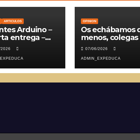
ARTICULOS
OPINION
tes Arduino –
Os echábamos 
ta entrega –
menos, colegas
vomotores
/2026
07/06/2026
_EXPEDUCA
ADMIN_EXPEDUCA