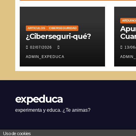
ARDUINO
Apun
ARTICULOS
CIBERSEGURIDAD
¿Ciberseguri-qué?
Cuar
Ser
02/07/2026
13/06
ADMIN_EXPEDUCA
ADMIN
expeduca
experimenta y educa. ¿Te animas?
Uso de cookies