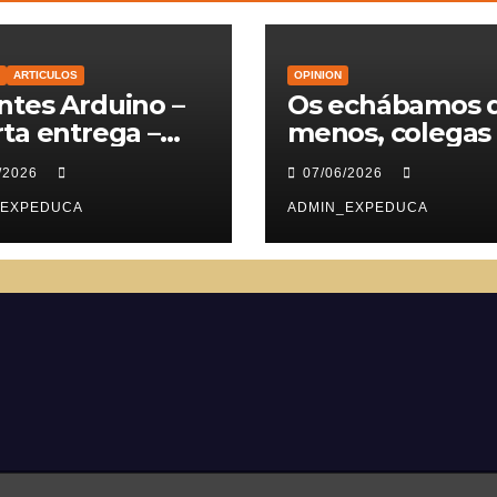
ARTICULOS
OPINION
tes Arduino –
Os echábamos 
ta entrega –
menos, colegas
vomotores
/2026
07/06/2026
_EXPEDUCA
ADMIN_EXPEDUCA