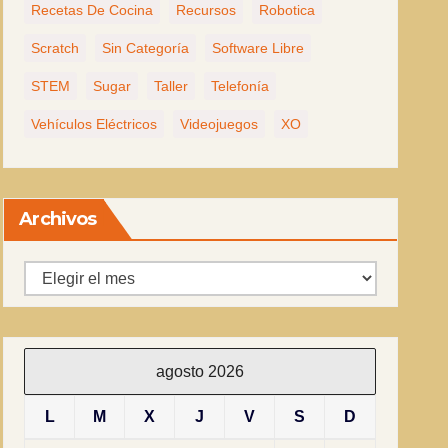
Recetas De Cocina
Recursos
Robotica
Scratch
Sin Categoría
Software Libre
STEM
Sugar
Taller
Telefonía
Vehículos Eléctricos
Videojuegos
XO
Archivos
Archivos
agosto 2026
L
M
X
J
V
S
D