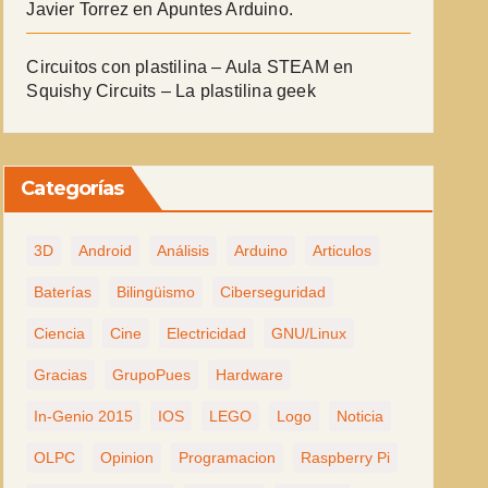
Javier Torrez
en
Apuntes Arduino.
Circuitos con plastilina – Aula STEAM
en
Squishy Circuits – La plastilina geek
Categorías
3D
Android
Análisis
Arduino
Articulos
Baterías
Bilingüismo
Ciberseguridad
Ciencia
Cine
Electricidad
GNU/Linux
Gracias
GrupoPues
Hardware
In-Genio 2015
IOS
LEGO
Logo
Noticia
OLPC
Opinion
Programacion
Raspberry Pi