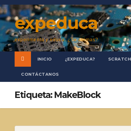
Saltar
al
expeduca
contenido
experimenta y educa. ¿Te animas?
INICIO
¿EXPEDUCA?
SCRATC
CONTÁCTANOS
Etiqueta:
MakeBlock