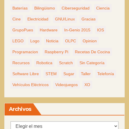
Baterías
Bilingüismo
Ciberseguridad
Ciencia
Cine
Electricidad
GNU/Linux
Gracias
GrupoPues
Hardware
In-Genio 2015
IOS
LEGO
Logo
Noticia
OLPC
Opinion
Programacion
Raspberry Pi
Recetas De Cocina
Recursos
Robotica
Scratch
Sin Categoría
Software Libre
STEM
Sugar
Taller
Telefonía
Vehículos Eléctricos
Videojuegos
XO
Archivos
Archivos