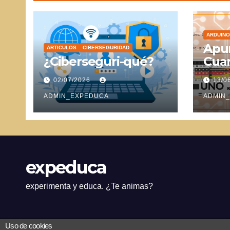
ARDUINO
Apun
ARTICULOS
CIBERSEGURIDAD
¿Ciberseguri-qué?
Cuar
Ser
02/07/2026
13/0
ADMIN_EXPEDUCA
ADMIN
expeduca
experimenta y educa. ¿Te animas?
Uso de cookies