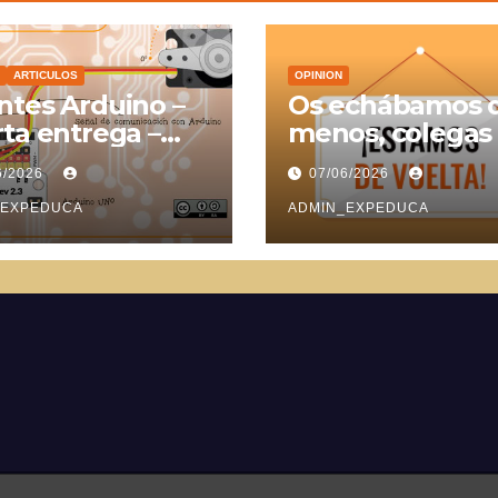
ARTICULOS
OPINION
tes Arduino –
Os echábamos 
ta entrega –
menos, colegas
vomotores
6/2026
07/06/2026
_EXPEDUCA
ADMIN_EXPEDUCA