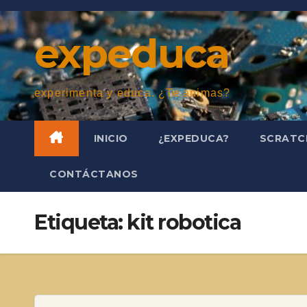
Saltar
al
expeduca
contenido
experimenta y educa. ¿Te animas?
INICIO
¿EXPEDUCA?
SCRAT
CONTÁCTANOS
Etiqueta:
kit robotica