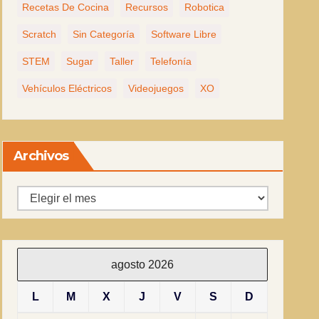
Recetas De Cocina
Recursos
Robotica
Scratch
Sin Categoría
Software Libre
STEM
Sugar
Taller
Telefonía
Vehículos Eléctricos
Videojuegos
XO
Archivos
Archivos
agosto 2026
L
M
X
J
V
S
D