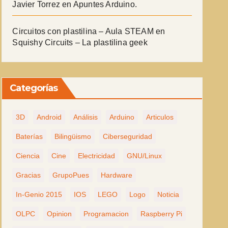
Javier Torrez
en
Apuntes Arduino.
Circuitos con plastilina – Aula STEAM
en
Squishy Circuits – La plastilina geek
Categorías
3D
Android
Análisis
Arduino
Articulos
Baterías
Bilingüismo
Ciberseguridad
Ciencia
Cine
Electricidad
GNU/Linux
Gracias
GrupoPues
Hardware
In-Genio 2015
IOS
LEGO
Logo
Noticia
OLPC
Opinion
Programacion
Raspberry Pi