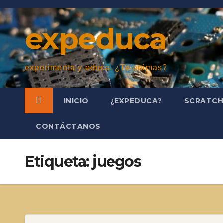
Saltar
al
expeduca
contenido
experimenta y educa. ¿Te animas?
INICIO
¿EXPEDUCA?
SCRATC
CONTÁCTANOS
Etiqueta:
juegos