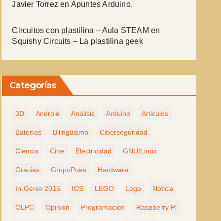
Javier Torrez
en
Apuntes Arduino.
Circuitos con plastilina – Aula STEAM
en
Squishy Circuits – La plastilina geek
Categorías
3D
Android
Análisis
Arduino
Articulos
Baterías
Bilingüismo
Ciberseguridad
Ciencia
Cine
Electricidad
GNU/Linux
Gracias
GrupoPues
Hardware
In-Genio 2015
IOS
LEGO
Logo
Noticia
OLPC
Opinion
Programacion
Raspberry Pi