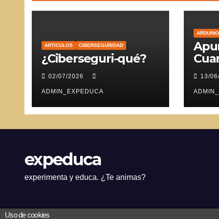
ARDUINO
Apun
ARTICULOS
CIBERSEGURIDAD
¿Ciberseguri-qué?
Cuar
Ser
02/07/2026
13/06
ADMIN_EXPEDUCA
ADMIN
expeduca
experimenta y educa. ¿Te animas?
Uso de cookies