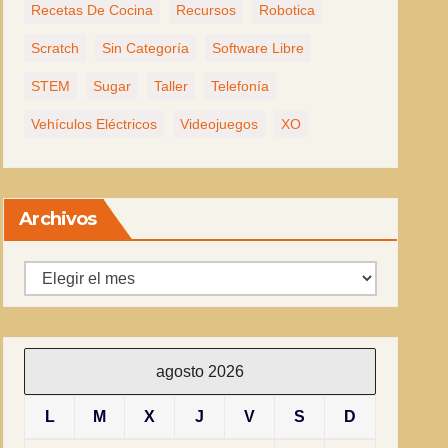
Recetas De Cocina
Recursos
Robotica
Scratch
Sin Categoría
Software Libre
STEM
Sugar
Taller
Telefonía
Vehículos Eléctricos
Videojuegos
XO
Archivos
Archivos
agosto 2026
L
M
X
J
V
S
D