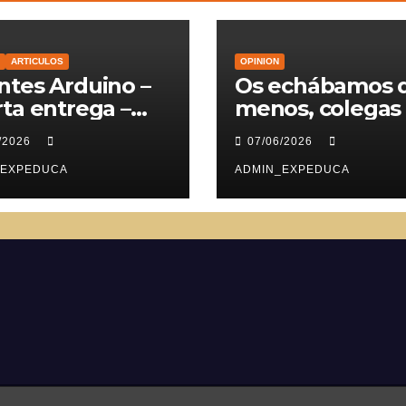
ARTICULOS
OPINION
tes Arduino –
Os echábamos 
ta entrega –
menos, colegas
vomotores
/2026
07/06/2026
_EXPEDUCA
ADMIN_EXPEDUCA