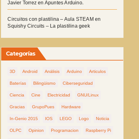
Javier Torrez
en
Apuntes Arduino.
Circuitos con plastilina – Aula STEAM
en
Squishy Circuits – La plastilina geek
Categorías
3D
Android
Análisis
Arduino
Articulos
Baterías
Bilingüismo
Ciberseguridad
Ciencia
Cine
Electricidad
GNU/Linux
Gracias
GrupoPues
Hardware
In-Genio 2015
IOS
LEGO
Logo
Noticia
OLPC
Opinion
Programacion
Raspberry Pi