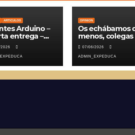
ARTICULOS
OPINION
tes Arduino –
Os echábamos 
ta entrega –
menos, colegas
vomotores
/2026
07/06/2026
_EXPEDUCA
ADMIN_EXPEDUCA