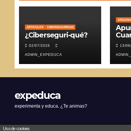
ARDUINO
Apun
ARTICULOS
CIBERSEGURIDAD
¿Ciberseguri-qué?
Cuar
Ser
02/07/2026
13/06
ADMIN_EXPEDUCA
ADMIN
expeduca
experimenta y educa. ¿Te animas?
Uso de cookies