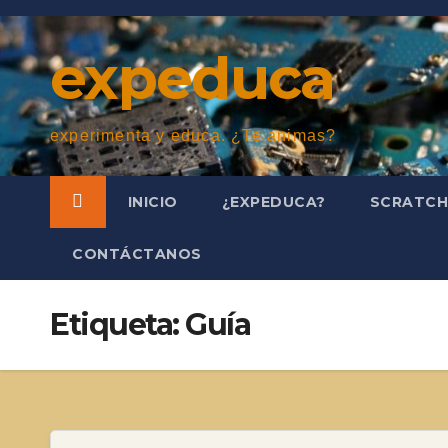
Saltar
al
expeduca
contenido
experimenta y educa. ¿Te animas?
INICIO
¿EXPEDUCA?
SCRATC
CONTÁCTANOS
Etiqueta:
Guía