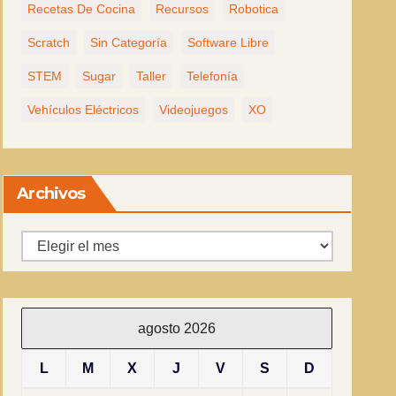
Recetas De Cocina
Recursos
Robotica
Scratch
Sin Categoría
Software Libre
STEM
Sugar
Taller
Telefonía
Vehículos Eléctricos
Videojuegos
XO
Archivos
Archivos
agosto 2026
L
M
X
J
V
S
D