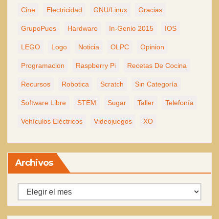
Cine
Electricidad
GNU/Linux
Gracias
GrupoPues
Hardware
In-Genio 2015
IOS
LEGO
Logo
Noticia
OLPC
Opinion
Programacion
Raspberry Pi
Recetas De Cocina
Recursos
Robotica
Scratch
Sin Categoría
Software Libre
STEM
Sugar
Taller
Telefonía
Vehículos Eléctricos
Videojuegos
XO
Archivos
Archivos