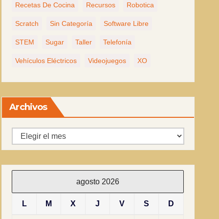
Recetas De Cocina
Recursos
Robotica
Scratch
Sin Categoría
Software Libre
STEM
Sugar
Taller
Telefonía
Vehículos Eléctricos
Videojuegos
XO
Archivos
Archivos
agosto 2026
L
M
X
J
V
S
D