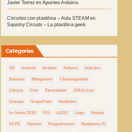
Javier Torrez
en
Apuntes Arduino.
Circuitos con plastilina – Aula STEAM
en
Squishy Circuits – La plastilina geek
Categorías
3D
Android
Análisis
Arduino
Articulos
Baterías
Bilingüismo
Ciberseguridad
Ciencia
Cine
Electricidad
GNU/Linux
Gracias
GrupoPues
Hardware
In-Genio 2015
IOS
LEGO
Logo
Noticia
OLPC
Opinion
Programacion
Raspberry Pi