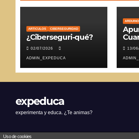
ARDUINO
Apun
ARTICULOS
CIBERSEGURIDAD
¿Ciberseguri-qué?
Cuar
Ser
02/07/2026
13/06
ADMIN_EXPEDUCA
ADMIN
expeduca
experimenta y educa. ¿Te animas?
Uso de cookies