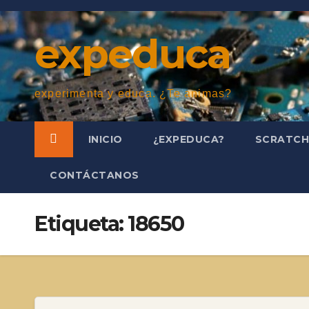
Saltar
al
expeduca
contenido
experimenta y educa. ¿Te animas?
INICIO
¿EXPEDUCA?
SCRATC
CONTÁCTANOS
Etiqueta:
18650