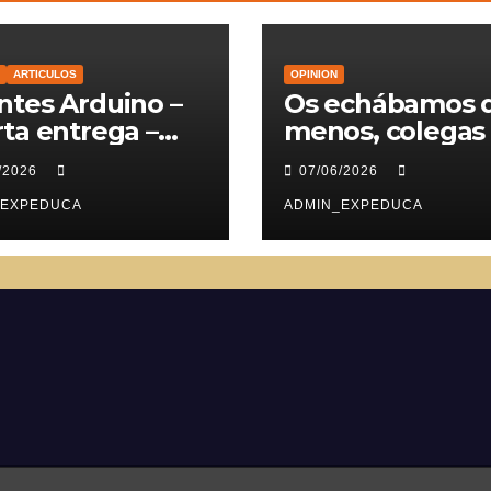
ARTICULOS
OPINION
tes Arduino –
Os echábamos 
ta entrega –
menos, colegas
vomotores
/2026
07/06/2026
_EXPEDUCA
ADMIN_EXPEDUCA