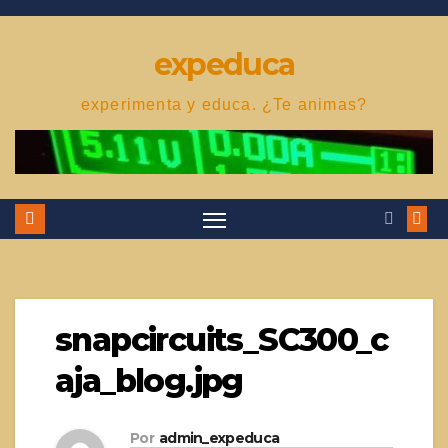
Saltar
al
expeduca
contenido
experimenta y educa. ¿Te animas?
snapcircuits_SC300_c
aja_blog.jpg
Por
admin_expeduca