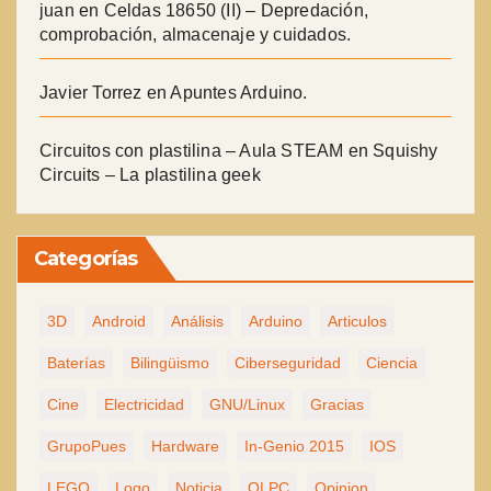
juan
en
Celdas 18650 (II) – Depredación,
comprobación, almacenaje y cuidados.
Javier Torrez
en
Apuntes Arduino.
Circuitos con plastilina – Aula STEAM
en
Squishy
Circuits – La plastilina geek
Categorías
3D
Android
Análisis
Arduino
Articulos
Baterías
Bilingüismo
Ciberseguridad
Ciencia
Cine
Electricidad
GNU/Linux
Gracias
GrupoPues
Hardware
In-Genio 2015
IOS
LEGO
Logo
Noticia
OLPC
Opinion