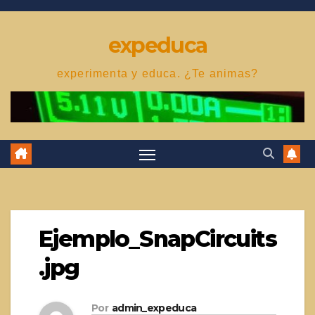
Saltar
al
expeduca
contenido
experimenta y educa. ¿Te animas?
Ejemplo_SnapCircuits
.jpg
Por
admin_expeduca