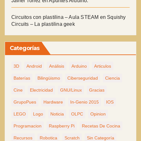
Javier Torrez
en
Apuntes Arduino.
Circuitos con plastilina – Aula STEAM
en
Squishy
Circuits – La plastilina geek
Categorías
3D
Android
Análisis
Arduino
Articulos
Baterías
Bilingüismo
Ciberseguridad
Ciencia
Cine
Electricidad
GNU/Linux
Gracias
GrupoPues
Hardware
In-Genio 2015
IOS
LEGO
Logo
Noticia
OLPC
Opinion
Programacion
Raspberry Pi
Recetas De Cocina
Recursos
Robotica
Scratch
Sin Categoría