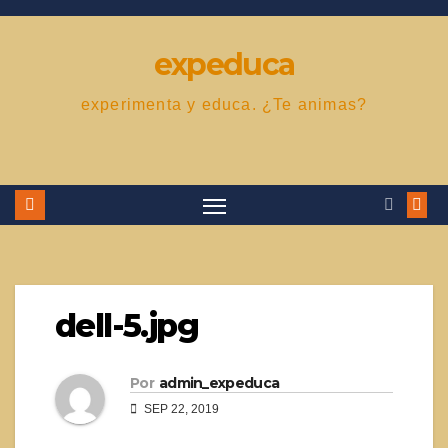
Saltar
al
expeduca
contenido
experimenta y educa. ¿Te animas?
dell-5.jpg
Por
admin_expeduca
SEP 22, 2019