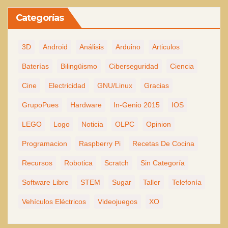
Categorías
3D
Android
Análisis
Arduino
Articulos
Baterías
Bilingüismo
Ciberseguridad
Ciencia
Cine
Electricidad
GNU/Linux
Gracias
GrupoPues
Hardware
In-Genio 2015
IOS
LEGO
Logo
Noticia
OLPC
Opinion
Programacion
Raspberry Pi
Recetas De Cocina
Recursos
Robotica
Scratch
Sin Categoría
Software Libre
STEM
Sugar
Taller
Telefonía
Vehículos Eléctricos
Videojuegos
XO