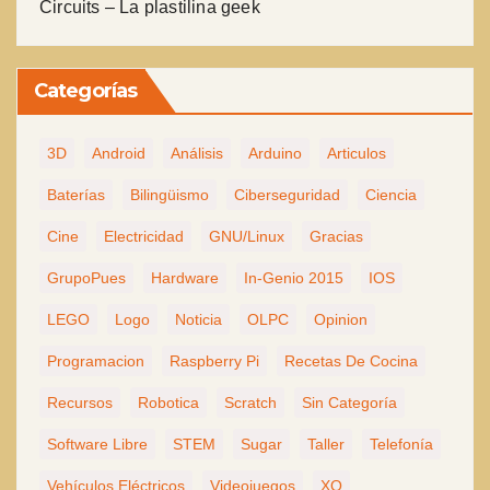
Circuits – La plastilina geek
Categorías
3D
Android
Análisis
Arduino
Articulos
Baterías
Bilingüismo
Ciberseguridad
Ciencia
Cine
Electricidad
GNU/Linux
Gracias
GrupoPues
Hardware
In-Genio 2015
IOS
LEGO
Logo
Noticia
OLPC
Opinion
Programacion
Raspberry Pi
Recetas De Cocina
Recursos
Robotica
Scratch
Sin Categoría
Software Libre
STEM
Sugar
Taller
Telefonía
Vehículos Eléctricos
Videojuegos
XO