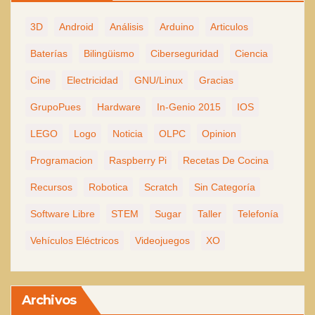
3D
Android
Análisis
Arduino
Articulos
Baterías
Bilingüismo
Ciberseguridad
Ciencia
Cine
Electricidad
GNU/Linux
Gracias
GrupoPues
Hardware
In-Genio 2015
IOS
LEGO
Logo
Noticia
OLPC
Opinion
Programacion
Raspberry Pi
Recetas De Cocina
Recursos
Robotica
Scratch
Sin Categoría
Software Libre
STEM
Sugar
Taller
Telefonía
Vehículos Eléctricos
Videojuegos
XO
Archivos