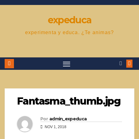
Saltar
al
expeduca
contenido
experimenta y educa. ¿Te animas?
Fantasma_thumb.jpg
Por
admin_expeduca
NOV 1, 2018