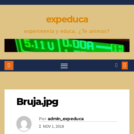
Saltar
al
expeduca
contenido
experimenta y educa. ¿Te animas?
Bruja.jpg
Por
admin_expeduca
NOV 1, 2018