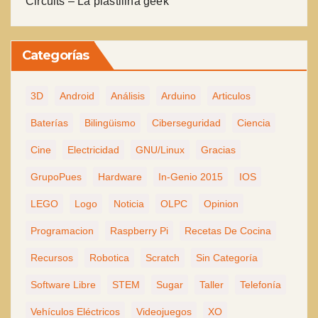
Circuits – La plastilina geek
Categorías
3D
Android
Análisis
Arduino
Articulos
Baterías
Bilingüismo
Ciberseguridad
Ciencia
Cine
Electricidad
GNU/Linux
Gracias
GrupoPues
Hardware
In-Genio 2015
IOS
LEGO
Logo
Noticia
OLPC
Opinion
Programacion
Raspberry Pi
Recetas De Cocina
Recursos
Robotica
Scratch
Sin Categoría
Software Libre
STEM
Sugar
Taller
Telefonía
Vehículos Eléctricos
Videojuegos
XO